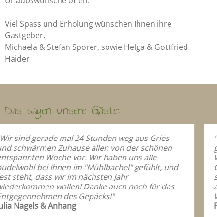
Urlaubswünsche offen.
Viel Spass und Erholung wünschen Ihnen ihre
Gastgeber,
Michaela & Stefan Sporer, sowie Helga & Gottfried
Haider
Das sagen unsere Gäste:
n weg aus Gries
"Vielen Dank für die Tage, die wi
von der schönen
gepflegten, gemütlichem Haus v
ben uns alle
Wir waren nun schon zum zweit
chel" gefühlt, und
Gast und bestimmt nicht das le
 Jahr
schönen Blick auf die Berge ist
uch noch für das
angesagt. Die zentrale Lage läd
"
Wanderungen ein."
Familie Wiels