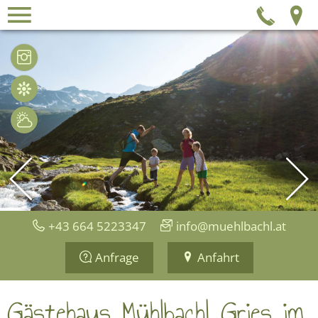
Menü
Tel
Bilder
Holidaycheck
Wetter
+43 664 5223347
info@muehlbachl.at
Anfrage
Anfahrt
Gästehaus Mühlbachl Gries im